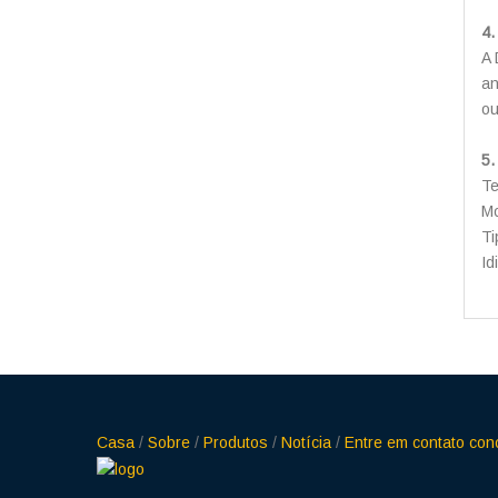
4.
A 
an
ou
5.
Te
Mo
Ti
Id
Casa
/
Sobre
/
Produtos
/
Notícia
/
Entre em contato co