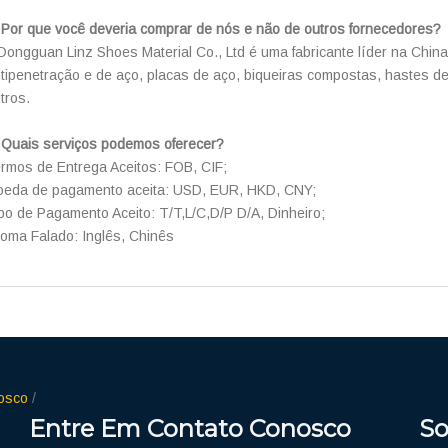
 Por que você deveria comprar de nós e não de outros fornecedores?
Dongguan Linz Shoes Material Co., Ltd é uma fabricante líder na Chin
tipenetração e de aço, placas de aço, biqueiras compostas, hastes de 
tros.
 Quais serviços podemos oferecer?
rmos de Entrega Aceitos: FOB, CIF;
eda de pagamento aceita: USD, EUR, HKD, CNY;
po de Pagamento Aceito: T/T,L/C,D/P D/A, Dinheiro;
ioma Falado: Inglês, Chinês
nosco
/
Entre Em Contato Conosco
So