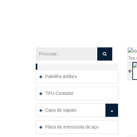
Casa
Toe Cap
Ponta De A
Palmilha antifuro
TPU-Contador
Capa de sapato
Placa de entressola de aço