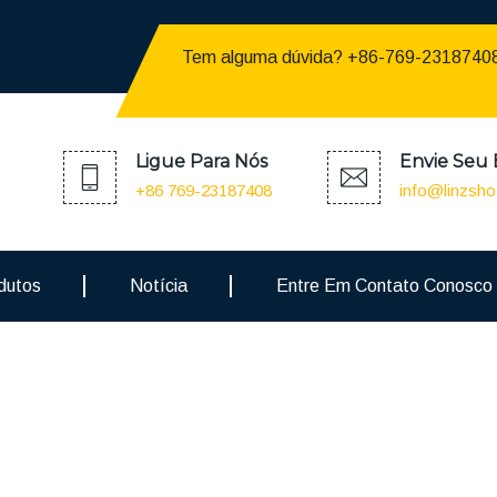
Tem alguma dúvida? +86-769-2318740
Ligue Para Nós
Envie Seu 
+86 769-23187408
info@linzsh
dutos
Notícia
Entre Em Contato Conosco