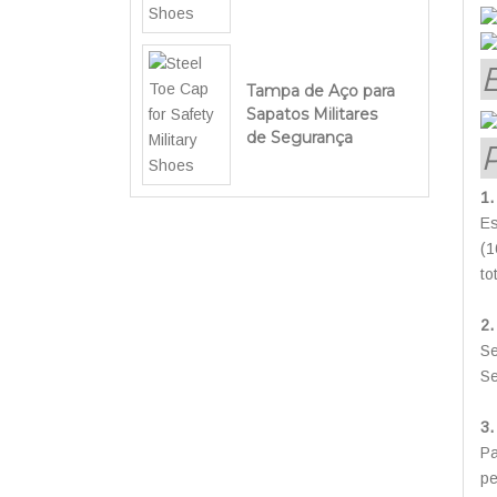
Tampa de Aço para
Sapatos Militares
de Segurança
1
Es
(1
to
2.
Se
Se
3.
Pa
pe