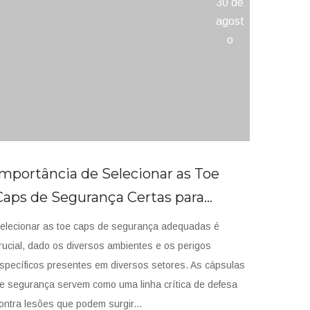
30 de
agost
o
Importância de Selecionar as Toe
Caps de Segurança Certas para
Diferentes Indústrias
Haste de sapato (material de aço)
elecionar as toe caps de segurança adequadas é
para botas de segurança
rucial, dado os diversos ambientes e os perigos
Haste de sapato
specíficos presentes em diversos setores. As cápsulas
e segurança servem como uma linha crítica de defesa
ontra lesões que podem surgir...