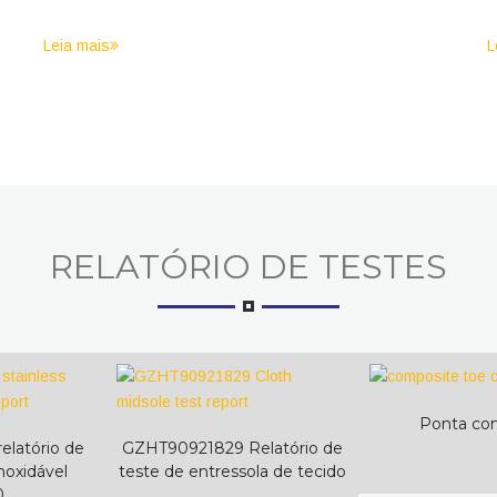
Leia mais
L
RELATÓRIO DE TESTES
Fábrica atacadista de calças de
segurança de camurça de vaca
baratas de alta qualidade
Sapatos de segurança de corte baixo
Ponta co
latório de
GZHT90921829 Relatório de
noxidável
teste de entressola de tecido
0