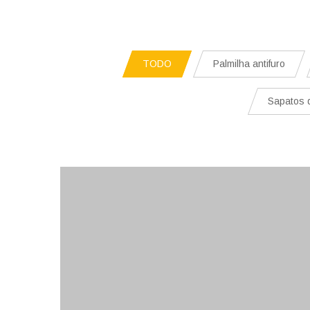
TODO
Palmilha antifuro
Sapatos 