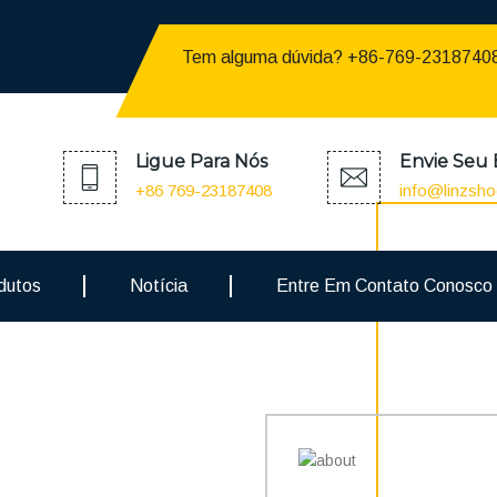
Tem alguma dúvida? +86-769-2318740
lti-Standard
Ligue Para Nós
Envie Seu 
ÇO ANTI-QUEBRA
+86 769-23187408
info@linzsh
dutos
Notícia
Entre Em Contato Conosco