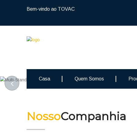
Bem-vindo ao TOVAC
Tampas de dedo Mu
BIQUEIRA DE A
Casa
Quem Somos
Pro
pode ser personalizado de acordo com
às necessidades do cliente
Especializando-se na produção
fabricantes de materiais protetores
Nosso
Companhia