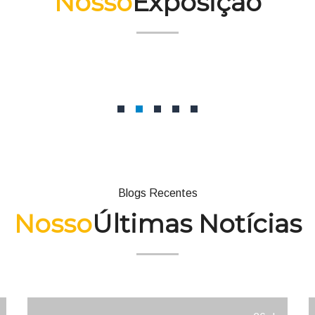
Nosso
Exposição
Capa de sapato em TPU
Blogs Recentes
Nosso
Últimas Notícias
Visitante de Segurança de Sapato
de Aço Todo Preto com Fita
Traseira de Borracha
Capa de sapato em TPU