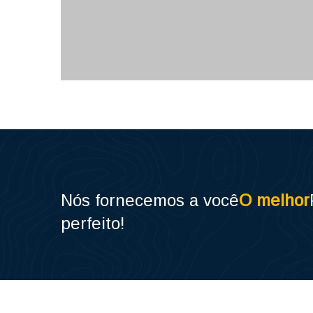
trabalho Anti-furo Palmilha super
leve
Palmilha antifuro
Nós fornecemos a você
O melhor
perfeito!
Padrão de Alcance de Contador
de TPU de Alta Qualidade