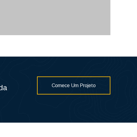
sapatos de segurança EN12568
padrão
Palmilha antifuro
Comece Um Projeto
da
sapato antiderrapante 5 tachas,
chuteiras de gelo para adultos,
crampon universal com pinças,
espinhos, cobertura de sapatos