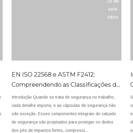
26 de
sete
mbro
EN ISO 22568 e ASTM F2412:
Compreendendo as Classificações de
N
Segurança para Toe Caps
e
Introdução Quando se trata de segurança no trabalho,
S
Haste de fibra de vidro
cada detalhe importa, e as cápsulas de segurança não
c
Haste de fibra de vidro
s
são exceção. Esses componentes integrais do calçado
e
de segurança são projetados para proteger os dedos
d
dos pés de impactos fortes, compressi...
c