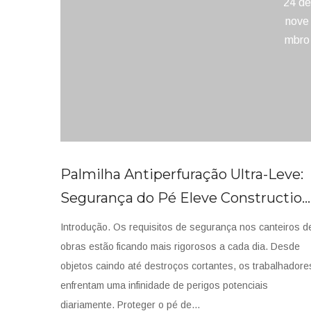
24 de
nove
mbro
Palmilha Antiperfuração Ultra-Leve:
Segurança do Pé Eleve Construction
Sapatos de proteção em
com Resistência à Penetração 1200
entressola de aço inoxidável para
Introdução. Os requisitos de segurança nos canteiros d
trabalhadores da construção civil
obras estão ficando mais rigorosos a cada dia. Desde
Placa de entressola de aço
objetos caindo até destroços cortantes, os trabalhadore
enfrentam uma infinidade de perigos potenciais
diariamente. Proteger o pé de...